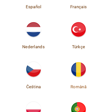
Español
Français
Nederlands
Türkçe
Čeština
Română