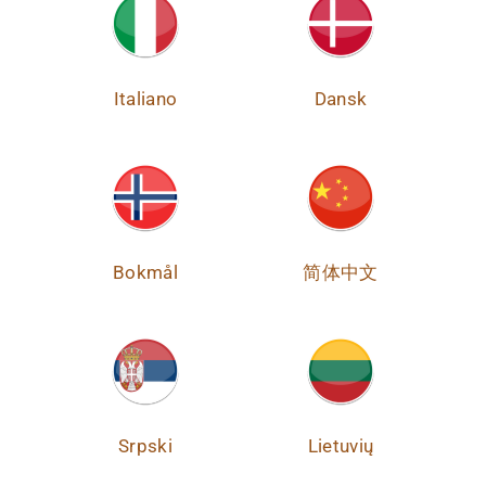
Italiano
Dansk
Bokmål
简体中文
Srpski
Lietuvių