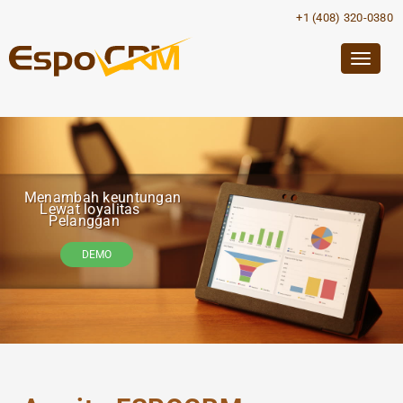
+1 (408) 320-0380
Togg
navig
Menambah keuntungan
Lewat loyalitas
Pelanggan
DEMO