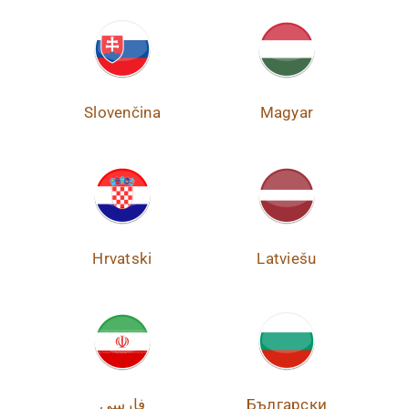
Slovenčina
Magyar
Hrvatski
Latviešu
فارسی
Български